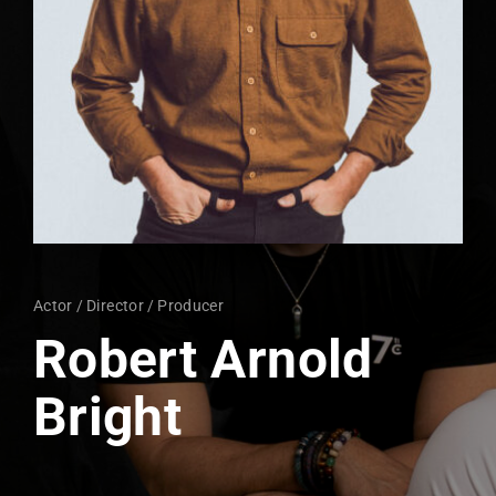
Lost Your Password?
By signing in, you agree to
our terms and conditions
and our
privacy policy
.
Actor
Director
Producer
Robert Arnold
Bright