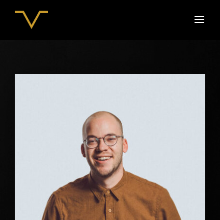
Movie, TV Show, Filmmakers and Film Studio WordPress
Theme.
Login
Register
Username or Email Address
Press Enter / Return to begin your search or hit ESC
to close
Password
SIGN IN
Remember Me