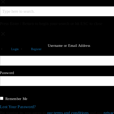
Press Enter / Return to begin your search or hit ESC to close
Username or Email Address
Login
Register
Password
Sign in
Remember Me
Lost Your Password?
By signing in, you agree to
our terms and conditions
and our
privac