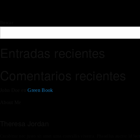
Buscar
Entradas recientes
Comentarios recientes
John Doe
en
Green Book
About Me
Theresa Jordan
Curabitur nec justo sit amet urna convallis viverra. Phasellus auctor id lec